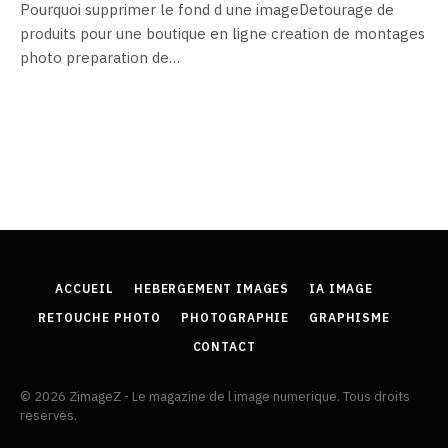
Pourquoi supprimer le fond d une imageDetourage de
produits pour une boutique en ligne creation de montages
photo preparation de…
ACCUEIL
HEBERGEMENT IMAGES
IA IMAGE
RETOUCHE PHOTO
PHOTOGRAPHIE
GRAPHISME
CONTACT
© 2026 ZimageZ - Le magazine de l image numerique. Tous droits
reserves.